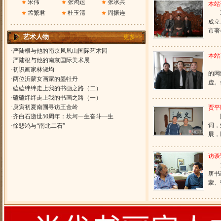
宋伟
张鸿运
张承兵
本站
孟繁君
杜玉清
周振连
成立
市著
艺术人物
更多>>
·
严陆根与他的南京凤凰山国际艺术园
本站
·
严陆根与他的南京国际美术展
·
初识画家林淑均
的网
·
两位沂蒙女画家的墨牡丹
虚。
·
磕磕绊绊走上我的书画之路（二）
·
磕磕绊绊走上我的书画之路（一）
·
庚寅初夏南圃寻访王金岭
贾平
·
齐白石逝世50周年：坎坷一生奋斗一生
词，
·
徐悲鸿与“南北二石”
展，
访谈
唐书
蒙、