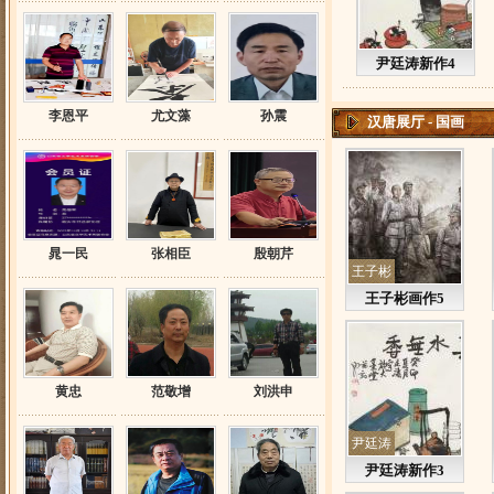
尹廷涛新作4
李恩平
尤文藻
孙震
汉唐展厅 - 国画
晁一民
张相臣
殷朝芹
王子彬
王子彬画作5
黄忠
范敬增
刘洪申
尹廷涛
尹廷涛新作3