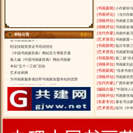
[书画新闻]
小作家班
[书画评论]
《当代作
[润格评估]
书画家王
[润格评估]
书画家俞
[当代作家]
河南作家
本站公告
更多>>
·
职业技能资质证书培训招生
[艺术资讯]
书画家晁
·
《中国书画家辞典》网站官方博客开通
[书画新闻]
临沂市第
·
致入编《中国书画家辞典》网站书画家
[艺术资讯]
书画家郭
[书画新闻]
·
本站“五个一工程”启动
第二届“传
[润格评估]
书画家刘
·
艺术传承网
[书画新闻]
“传承书画
·
为书画家服务项目即书画家加盟本站的优势
[润格评估]
书画家孙
·
本站招聘兼职驻地记者（编委）
[当代作家]
广西作家
·
《中国书画家辞典》编委会招聘
[编辑出版]
“中国诗人
·
热烈欢迎中国书画家踊跃加盟
[润格评估]
书画家张
·
热烈祝贺“中国书画家辞典”网站开通！
[名家专访]
著名书法
·
您是名家,快来报名!
[艺术资讯]
纸刊《中
·
名书名画征集中！
·
职业技能资质证书培训招生
·
《中国书画家辞典》网站官方博客开通
·
致入编《中国书画家辞典》网站书画家