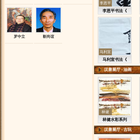
李恩平
李恩平书法《
罗中立
靳尚谊
马利宣
马利宣书法《
汉唐展厅 - 油画
林健
林健水彩系列
汉唐展厅 - 古玩