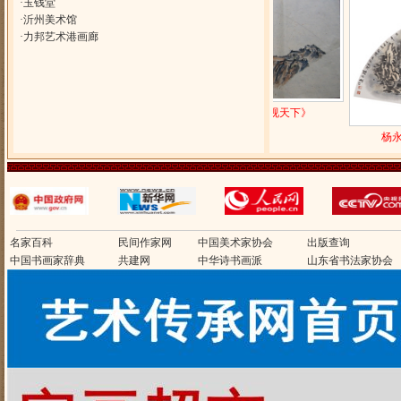
·
玉钱堂
·
沂州美术馆
·
力邦艺术港画廊
晁一民扇面作品《雄视天下》
杨永进《2009扇载翰墨》
品
名家百科
民间作家网
中国美术家协会
出版查询
中国书画家辞典
共建网
中华诗书画派
山东省书法家协会