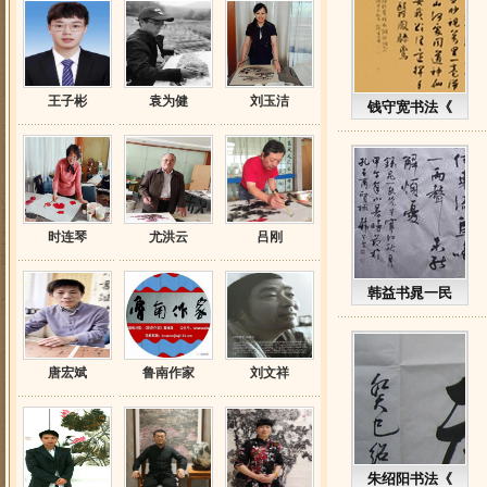
王子彬
袁为健
刘玉洁
钱守宽书法《
时连琴
尤洪云
吕刚
韩益书晁一民
唐宏斌
鲁南作家
刘文祥
朱绍阳书法《