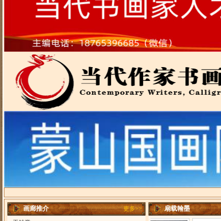
画廊推介
扇载翰墨
更多>>