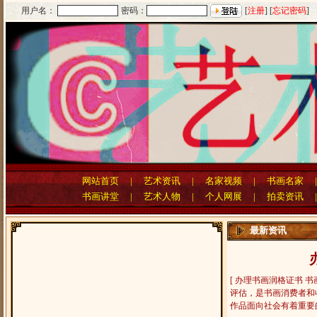
用户名：
密码：
[
注册
] [
忘记密码
]
网站首页
|
艺术资讯
|
名家视频
|
书画名家
书画讲堂
|
艺术人物
|
个人网展
|
拍卖资讯
最新资讯
[ 办理书画润格证书
评估，是书画消费者和
作品面向社会有着重要的