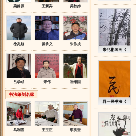
梁静源
王新宾
吴秋婵
徐兆航
侯承义
朱作成
朱兆彬国画《
吕学成
宋伟
崔维国
书法篆刻名家
晁一民书法《
马利宣
王玉正
李洪奎