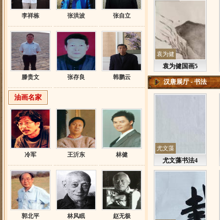
李祥栋
张洪波
张自立
袁为健
袁为健国画5
滕贵文
张存良
韩鹏云
汉唐展厅 - 书法
油画名家
尤文藻
冷军
王沂东
林健
尤文藻书法4
郭北平
林风眠
赵无极