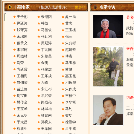
书画名家
名家专访
（按加入先后排序）
更多>>
王子彬
朱绍阳
晁一民
著名
尹廷涛
韩益
黄忠
政协
钱守宽
马德俊
王玉楼
院长
宋瑞国
张延利
张三
侯承义
周延涛
朱兆彬
来自
李宗轲
丁元国
赵建营
周杰林
朱修美
傅贵
派成
马荣
金明
马玉祥
云南
尚廷震
张俊杰
林健
王相海
王乐成
惠玉昆
晁佃荣
万峰
刁振华
苗进修
宋江岑
朱作成
周宝田
易兴碧
王桂中
访退
樊传金
路成亮
李华彬
工，
王宝琴
林淑均
马约
挥部
宋元明
林景南
樊功
于太昌
孙晓东
徐勤学
程新生
王孝同
吕学成