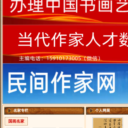
·
本站“五个一工程”启动
·
艺术传承网
·
为书画家服务项目即书画家加盟本站的优势
·
本站招聘兼职驻地记者（编委）
·
《中国书画家辞典》编委会招聘
·
热烈欢迎中国书画家踊跃加盟
·
热烈祝贺“中国书画家辞典”网站开通！
·
您是名家,快来报名!
·
名书名画征集中！
名家专栏
个人网展
国画名家