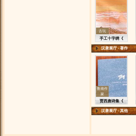
古玩
手工十字绣《
汉唐展厅 - 著作
鲁南作
家
贾西彪诗集《
汉唐展厅 - 其他