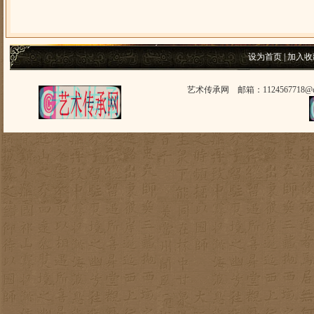
设为首页
|
加入收
艺术传承网 邮箱：1124567718@q