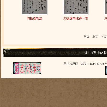
周振连书法
周振连书法诗一首
首页 上页 下
设为首页
|
加入收
艺术传承网 邮箱：1124567718@q