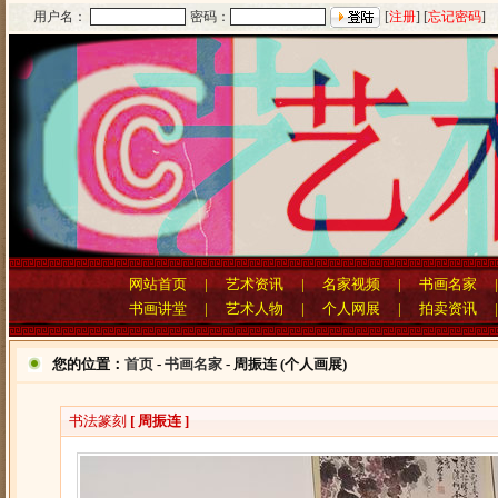
用户名：
密码：
[
注册
] [
忘记密码
]
网站首页
|
艺术资讯
|
名家视频
|
书画名家
书画讲堂
|
艺术人物
|
个人网展
|
拍卖资讯
您的位置：
首页
-
书画名家
- 周振连 (个人画展)
书法篆刻
[ 周振连 ]