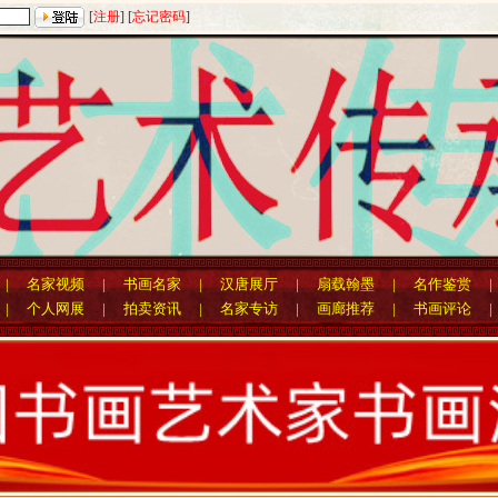
[
注册
] [
忘记密码
]
|
名家视频
|
书画名家
|
汉唐展厅
|
扇载翰墨
|
名作鉴赏
|
个人网展
|
拍卖资讯
|
名家专访
|
画廊推荐
|
书画评论