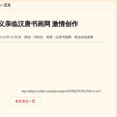
动
> 正文
义亲临汉唐书画网 激情创作
12-05 12:36:36 阅读：2966次 来源：汉唐书画网 双击自动滚屏
http://player.youku.com/player.php/sid/XMjI3NTEwNjIw/v.swf
本文共分
页
1