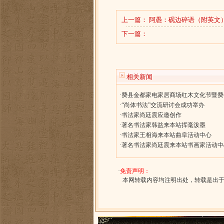
上一篇：
阿愚：砚边碎语（附英文
下一篇：
相关新闻
·
费县金都家电家居商场红木文化节暨费
·
“尚体书法”交流研讨会成功举办
·
书法家尚廷震应邀创作
·
著名书法家韩益来本站挥毫泼墨
·
书法家王相海来本站曲阜活动中心
·
著名书法家尚廷震来本站书画家活动中
·
免责声明：
本网转载内容均注明出处，转载是出于