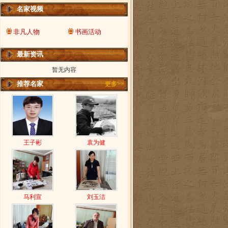
名家视频
非凡人物
书画活动
最新资讯
暂无内容
推荐名家
更多>>
王子彬
袁为健
马利宣
刘玉洁