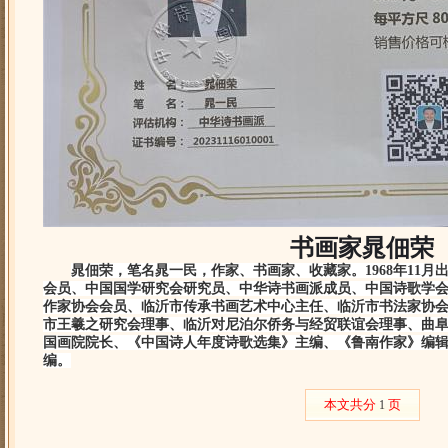
书画家晁佃荣
晁佃荣
，
笔名晁一民，
作家、书画家
、收藏家
。1968年11
会员、中国国学研究会研究员、中华诗书画派成员、
中国诗歌学
作家协会会员、
临沂市传承书画艺术中心主任、
临沂市书法家协
市王羲之研究会理事、临沂对尼泊尔侨务与经贸联谊会理事、曲
国画院院长、
《中国诗人年度诗歌选集》主编、《鲁南作家》编
编
。
本文共分
页
1