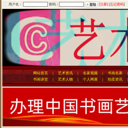
用户名：
密码：
[
注册
] [
忘记密码
]
网站首页
|
艺术资讯
|
名家视频
|
书画名家
书画讲堂
|
艺术人物
|
个人网展
|
拍卖资讯