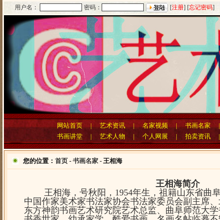
用户名：
密码：
[
注册
] [
忘记密码
]
网站首页
|
艺术资讯
|
名家视频
|
书画名家
书画讲堂
|
艺术人物
|
个人网展
|
拍卖资讯
您的位置：
首页
-
书画名家
- 王相海
王相海简介
王相海，号秋阳，1954年生，祖籍山东省曲
中国作家美术家书法家协会书法家委员会副主席、
东方神韵书画艺术研究院艺术总监、曲阜师范大学
书香世家，幼承家学，酷爱书画，名画名帖临摹不辍