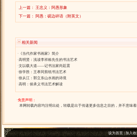
上一篇：
王忠义：阿愚形象
下一篇：
阿愚：砚边碎语（附英文）
相关新闻
·
《当代作家书画家》简介
·
高明贤：浅读李祥栋先生的书法艺术
·
文以载大道——记书法家尚廷震
·
徐学胜：王孝同剪纸书法艺术
·
徐从江：郭立东山水画的诗境
·
高明：侯承义书法艺术解读
·
免责声明：
本网转载内容均注明出处，转载是出于传递更多信息之目的，并不意味着
设为首页
|
加入收