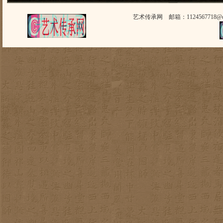
艺术传承网 邮箱：1124567718@q