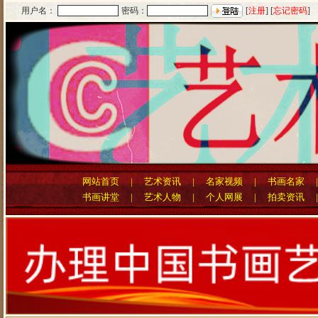
用户名：
密码：
[
注册
] [
忘记密码
]
网站首页
|
艺术资讯
|
名家视频
|
书画名家
书画讲堂
|
艺术人物
|
个人网展
|
拍卖资讯