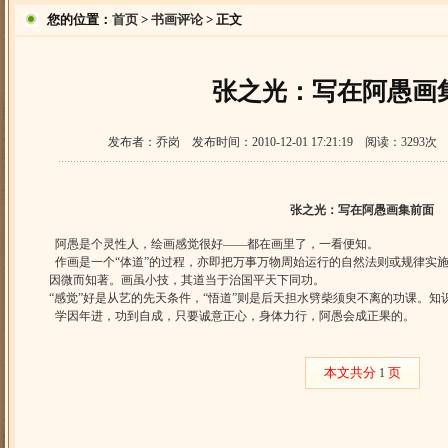
您的位置：
首页
>
书画评论
> 正文
张之光：写在阿愚画
发布者：乔岗 发布时间：2010-12-01 17:21:19 阅读：3
张之光：写在阿愚画集前面
阿愚是个灵性人，绘画感觉很好——都在画里了，一看便知。
作画是一个“体道”的过程，亦即把万事万物周始运行的自然法则或规律实
因微而知著。画虽小技，其道当于治国平天下同功。
“感觉”好是从艺的先天条件，“悟道”则是后天担水劈柴须臾不离的功课。
学因年进，功到自成，只要诚意正心，身体力行，阿愚会成正果的。
本文共分
页
1