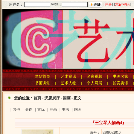
用户名：
密码：
[
注册
] [
忘记密码
]
网站首页
|
艺术资讯
|
名家视频
|
书画名家
书画讲堂
|
艺术人物
|
个人网展
|
拍卖资讯
您的位置：
首页
-
汉唐展厅
-
国画
- 正文
|
其他
|
著作
|
古玩
|
油画
|
书法
|
国画
『王宝琴人物画4』
编号：
9309582016