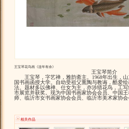
王宝琴花鸟画《连年有余》
王宝琴简介
王宝琴，字艺禅，雅韵斋主。1968年出生，山东
国书画函授大学。自幼受祖父熏陶与教诲，酷爱绘
法。题材多以佛禅、仕女为主，亦涉猎花鸟，工写
市展览并获奖。现为中国书画家协会会员、中国王
师、临沂市女书画家协会会员、临沂市美术家协会
相关作品