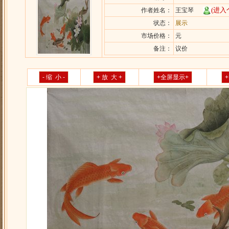
(进入
作者姓名：
王宝琴
状态：
展示
市场价格：
元
备注：
议价