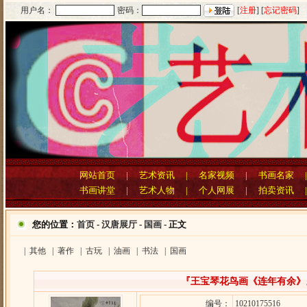
用户名：
密码：
[
注册
] [
忘记密码
]
网站首页
|
艺术资讯
|
名家视频
|
书画名家
书画讲堂
|
艺术人物
|
个人网展
|
拍卖资讯
您的位置：
首页
-
汉唐展厅
-
国画
- 正文
|
其他
|
著作
|
古玩
|
油画
|
书法
|
国画
『王宝琴花鸟画《连年有余》
编号：
10210175516