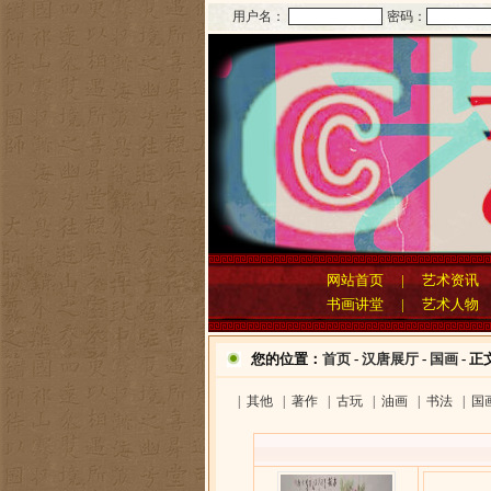
用户名：
密码：
网站首页
|
艺术资讯
书画讲堂
|
艺术人物
您的位置：
首页
-
汉唐展厅
-
国画
- 正
|
其他
|
著作
|
古玩
|
油画
|
书法
|
国