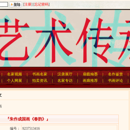
[
注册
] [
忘记密码
]
|
名家视频
|
书画名家
|
汉唐展厅
|
扇载翰墨
|
名作鉴赏
|
个人网展
|
拍卖资讯
|
名家专访
|
画廊推荐
|
书画评论
文
画
『朱作成国画《春韵》』
编号：
9237513416