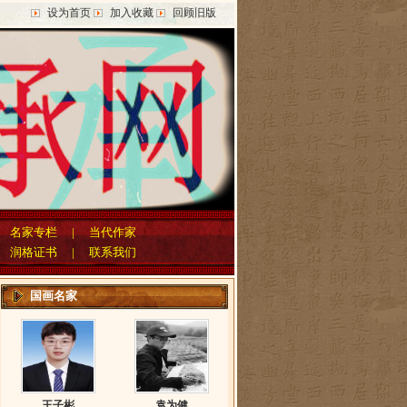
设为首页
加入收藏
回顾旧版
|
名家专栏
|
当代作家
|
润格证书
|
联系我们
国画名家
王子彬
袁为健