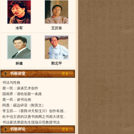
冷军
王沂东
林健
郭北平
书画讲堂
更多>>
·书法与性格
·晁一民：谈谈艺术创作
·国画界：请给创新一条路
·晁一民：谈书论画
·阿愚：砚边碎语（附英文）
·李玉田—《香阵冲天祭汶川》创作有感...
·杜中信主讲的汉唐书画网之书画大讲堂...
·书法家洪厚甜先生现场示范教授书法
书画评论
更多>>