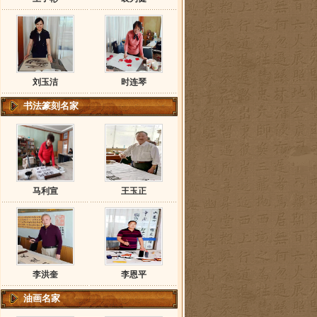
刘玉洁
时连琴
书法篆刻名家
马利宣
王玉正
李洪奎
李恩平
油画名家