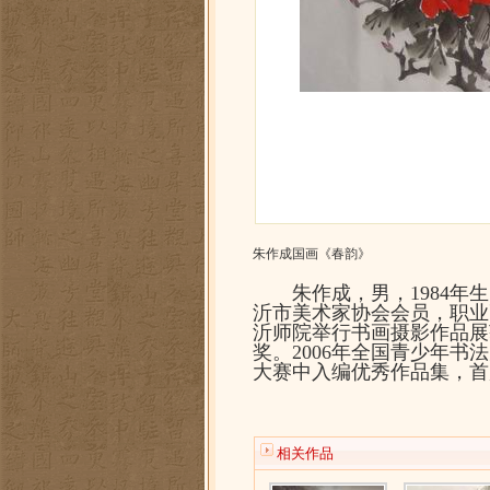
朱作成国画《春韵》
朱作成，男，1984年生
沂市美术家协会会员，职业
沂师院举行书画摄影作品展
奖。2006年全国青少年书
大赛中入编优秀作品集，首
相关作品